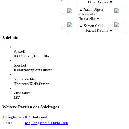
Ömer Akman
▼
▲
Yasin Ülgen
85
Alessandro
Tomasello
▼
▲
Sercan Calik
85
Pascal Kubina
▼
Spielinfo
Anstoß
03.08.2025, 15:00 Uhr
Spielort
Kunstrasenplatz Hüsten
Schiedsrichter
Thorsten Kleiböhmer
Zuschauer
187
Weitere Partien des Spieltages
Erlinghausen
0:2
Dortmund
Ahlen
6:2
Langscheid/Enkhausen