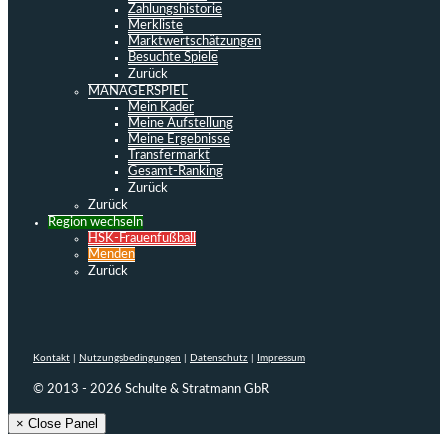
Zahlungshistorie
Merkliste
Marktwertschätzungen
Besuchte Spiele
Zurück
MANAGERSPIEL
Mein Kader
Meine Aufstellung
Meine Ergebnisse
Transfermarkt
Gesamt-Ranking
Zurück
Zurück
Region wechseln
HSK-Frauenfußball
Menden
Zurück
Kontakt
|
Nutzungsbedingungen
|
Datenschutz
|
Impressum
© 2013 - 2026 Schulte & Stratmann GbR
× Close Panel