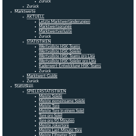
Zurück
Zurück
Marktwerte
AKTUELL
Letzte Marktwertänderungen
Marktwertsprünge
Marktwertverluste
Zurück
STATISTIKEN
Wertvollste HSK-Teams
Wertvollste HSK-Spieler
Wertvollste HSK-Teams pro Liga
Wertvollste HSK-Spieler pro Liga
Kaderwert-Entwicklung HSK-Teams
Zurück
Marktwert-Guide
Zurück
Statistiken
SPIELERSTATISTIKEN
Meiste Spiele
Meiste gemeinsame Spiele
Meiste Tore
Meiste Tore in einem Spiel
Tore pro Spiel
Tore pro 90 Minuten
Meiste Jokertore
Meiste Last-Minute-Tore
Meiste Elfmeter-Tore