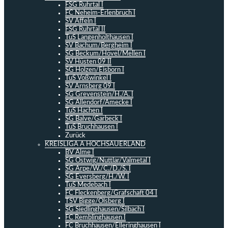
FSG Ruhrtal I
FC Neheim-Erlenbruch I
SV Affeln I
FSG Ruhrtal II
TuS Langenholthausen I
SV Bachum/Bergheim I
SG Beckum/Hövel/Mellen I
SV Hüsten 09 II
SG Holzen/Eisborn I
TuS Voßwinkel I
SV Arnsberg 09 I
SG Grevenstein/H./A. I
SG Allendorf/Amecke I
TuS Hachen I
SG Balve/Garbeck I
TuS Bruchhausen I
Zurück
KREISLIGA A HOCHSAUERLAND
BV Alme I
SG Ostwig/Nuttlar/Valmetal I
SG Arpe/W./C./D./S. I
SG Eversberg/H./W. I
TuS Medebach I
FC Fleckenberg/Grafschaft 04 I
TSV Bigge/Olsberg I
SG Siedlinghausen/Silbach I
FC Remblinghausen I
FC Bruchhausen/Elleringhausen I