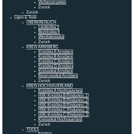
Verbesserungen
Zurück
Zurück
Ligen & Tools
ÜBERKREISLICH
Landesliga 2
Bezirksliga 4
Westfalenpokal
Zurück
KREIS ARNSBERG
Kreisliga A Arnsberg
Kreisliga B Arnsberg
Kreisliga C Arnsberg
Kreisliga D Arnsberg
Kreispokal Arnsberg
Reservepokal Arnsberg
Zurück
KREIS HOCHSAUERLAND
Kreisliga A Hochsauerland
HSK-Kreisliga B (Findungsr. 1)
HSK-Kreisliga B (Findungsr. 2)
HSK-Kreisliga B (Findungsr. 3)
HSK-Kreisliga C (Findungsr. 1)
HSK-Kreisliga C (Findungsr. 2)
Kreispokal Hochsauerland
Zurück
TOOLS