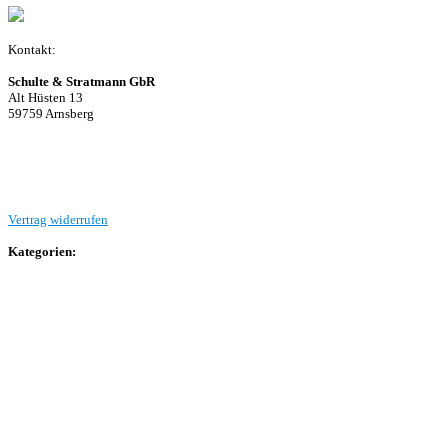
Kontakt:
Schulte & Stratmann GbR
Alt Hüsten 13
59759 Arnsberg
Beitrag einreichen
Vertrag widerrufen
Kategorien:
Allgemein
Landesliga 2
Bezirksliga 4
Kreisliga A Arnsberg
Kreisliga A Hochsauerland
Kreisliga B Arnsberg
Kreisliga B Hochsauerland
Kreisliga C Arnsberg
HSK-Kreisliga C West