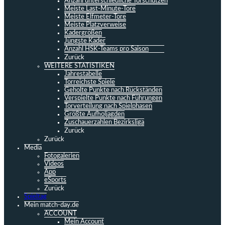
Anzahl unterschiedliche Torschützen
Meiste Last-Minute-Tore
Meiste Elfmeter-Tore
Meiste Platzverweise
Kadergrößen
Jüngste Kader
Anzahl HSK-Teams pro Saison
Zurück
WEITERE STATISTIKEN
Jahrestabelle
Torreichste Spiele
Geholte Punkte nach Rückständen
Verspielte Punkte nach Führungen
Torverteilung nach Spielphasen
Größte Aufholjagden
Zuschauerzahlen Bezirksliga
Zurück
Zurück
Media
Fotogalerien
Videos
App
eSports
Zurück
Spieltag
Mein match-day.de
ACCOUNT
Mein Account