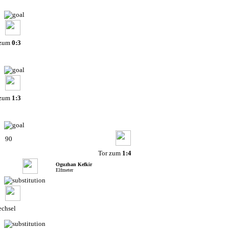
 zum
0:3
 zum
1:3
90
Tor zum
1:4
Oguzhan Kefkir
Elfmeter
chsel