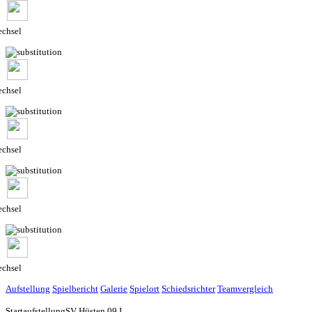
chsel
chsel
chsel
chsel
chsel
Aufstellung
Spielbericht
Galerie
Spielort
Schiedsrichter
Teamvergleich
Startaufstellung
SV Hüsten 09 I