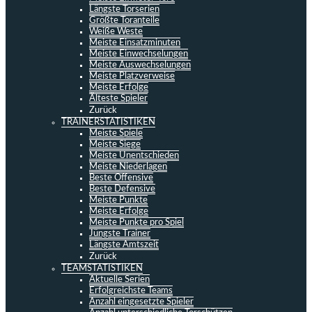
Längste Torserien
Größte Toranteile
Weiße Weste
Meiste Einsatzminuten
Meiste Einwechselungen
Meiste Auswechselungen
Meiste Platzverweise
Meiste Erfolge
Älteste Spieler
Zurück
TRAINERSTATISTIKEN
Meiste Spiele
Meiste Siege
Meiste Unentschieden
Meiste Niederlagen
Beste Offensive
Beste Defensive
Meiste Punkte
Meiste Erfolge
Meiste Punkte pro Spiel
Jüngste Trainer
Längste Amtszeit
Zurück
TEAMSTATISTIKEN
Aktuelle Serien
Erfolgreichste Teams
Anzahl eingesetzte Spieler