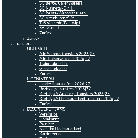
SG Berge/Calle/Wallen I
SG Nuhnetal/D./H. I
SG Reiste/Wenholthausen I
SG Altenbüren/S./A. I
TuS Velmede/Bestwig I
SV Brilon II
Zurück
Zurück
Transfers
ÜBERSICHT
Alle Sommertransfers 2026|27
Alle Trainerwechsel 2026|27
Trainerübersicht
Gerüchteküche
Zurück
LIGENINTERN
Landesligatransfers 2026|27
Bezirksligatransfers 2026|27
Kreisliga A Arnsberg Transfers 2026|27
Kreisliga A Hochsauerland Transfers 2026|27
Zurück
BESONDERE TEAMS
Vereinslos
Unbekannt
Pausiert
Nicht im Hochsauerland
Karriereende