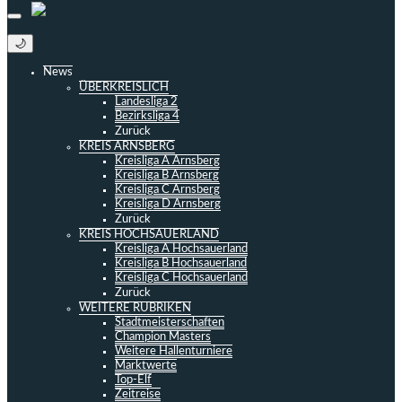
🌙
News
ÜBERKREISLICH
Landesliga 2
Bezirksliga 4
Zurück
KREIS ARNSBERG
Kreisliga A Arnsberg
Kreisliga B Arnsberg
Kreisliga C Arnsberg
Kreisliga D Arnsberg
Zurück
KREIS HOCHSAUERLAND
Kreisliga A Hochsauerland
Kreisliga B Hochsauerland
Kreisliga C Hochsauerland
Zurück
WEITERE RUBRIKEN
Stadtmeisterschaften
Champion Masters
Weitere Hallenturniere
Marktwerte
Top-Elf
Zeitreise