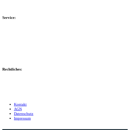
HSK-Kreisliga C Ost
Kreisliga D Arnsberg
Service:
Spieltag
Spielerdatenbank
Transfers
Marktwerte
Statistiken
Gerüchte
Managerspiel
Rechtliches:
Kontakt
Nutzungsbedingungen
Datenschutz
Impressum
Kontakt
AGN
Datenschutz
Impressum
© 2013 - 2026 match-day.de | Die aktuellsten News des Sauerlandfußballs