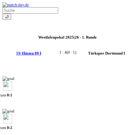
🌙
Westfalenpokal 2025|26 - 1. Runde
1 : 4
(0 : 1)
SV Hüsten 09 I
Türkspor Dortmund I
 zum
0:1
 zum
0:2