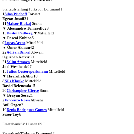
Startaufstellung
Türkspor Dortmund I
1
Silas Wiehoff
Torwart
Egzon Jusufi
31
11
Malsor Blakaj
Sturm
▼
Alessandro Tomasello
23
13
Dustin Padberg
▼
Mittelfeld
▼
Pascal Kubina
5
9
Lucas Arenz
Mittelfeld
▼
Ömer Akman
42
22
Adrian Dinkel
Abwehr
Oguzhan Kefkir
30
21
Selim Atmaca
Mittelfeld
Joel Westheide
27
15
Julius Oestersporkmann
Mittelfeld
▼
Hayrullah Alici
10
8
Nils Klauke
Mittelfeld
David Belenzada
15
20
Christopher Gierse
Sturm
▼
Brayan Sosa
21
2
Vincenzo Rossi
Abwehr
Anil Özgen
2
10
Denis Rodrigues Gomes
Mittelfeld
Sezer Toy
6
Ersatzbank
SV Hüsten 09 I
Ersatzbank
Türkspor Dortmund I