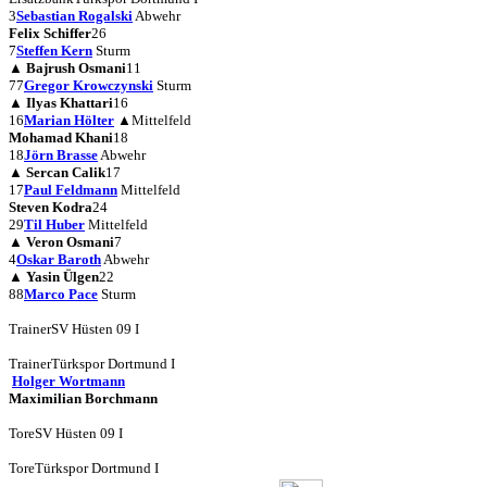
3
Sebastian Rogalski
Abwehr
Felix Schiffer
26
7
Steffen Kern
Sturm
▲
Bajrush Osmani
11
77
Gregor Krowczynski
Sturm
▲
Ilyas Khattari
16
16
Marian Hölter
▲
Mittelfeld
Mohamad Khani
18
18
Jörn Brasse
Abwehr
▲
Sercan Calik
17
17
Paul Feldmann
Mittelfeld
Steven Kodra
24
29
Til Huber
Mittelfeld
▲
Veron Osmani
7
4
Oskar Baroth
Abwehr
▲
Yasin Ülgen
22
88
Marco Pace
Sturm
Trainer
SV Hüsten 09 I
Trainer
Türkspor Dortmund I
Holger Wortmann
Maximilian Borchmann
Tore
SV Hüsten 09 I
Tore
Türkspor Dortmund I