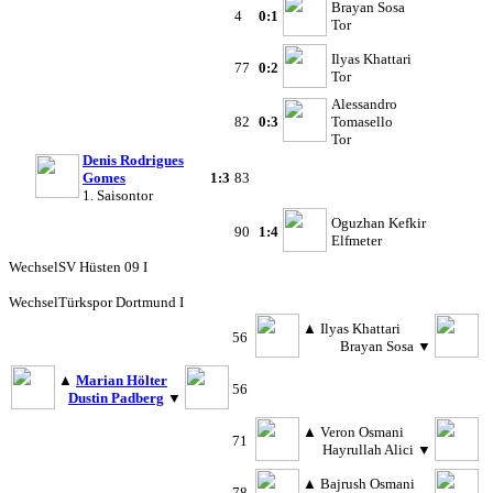
Brayan Sosa
4
0:1
Tor
Ilyas Khattari
77
0:2
Tor
Alessandro
82
0:3
Tomasello
Tor
Denis Rodrigues
Gomes
1:3
83
1. Saisontor
Oguzhan Kefkir
90
1:4
Elfmeter
Wechsel
SV Hüsten 09 I
Wechsel
Türkspor Dortmund I
▲
Ilyas Khattari
56
Brayan Sosa
▼
▲
Marian Hölter
56
Dustin Padberg
▼
▲
Veron Osmani
71
Hayrullah Alici
▼
▲
Bajrush Osmani
78