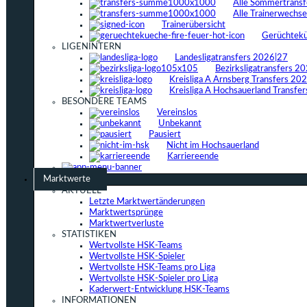
Alle Sommertrans
Alle Trainerwechs
Trainerübersicht
Gerüchtek
LIGENINTERN
Landesligatransfers 2026|27
Bezirksligatransfers 2
Kreisliga A Arnsberg Transfers 20
Kreisliga A Hochsauerland Transfe
BESONDERE TEAMS
Vereinslos
Unbekannt
Pausiert
Nicht im Hochsauerland
Karriereende
Marktwerte
AKTUELL
Letzte Marktwertänderungen
Marktwertsprünge
Marktwertverluste
STATISTIKEN
Wertvollste HSK-Teams
Wertvollste HSK-Spieler
Wertvollste HSK-Teams pro Liga
Wertvollste HSK-Spieler pro Liga
Kaderwert-Entwicklung HSK-Teams
INFORMATIONEN