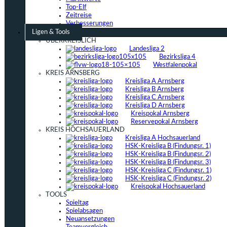
Top-Elf
Zeitreise
Verbesserungen
Ligen & Tools
ÜBERKREISLICH
Landesliga 2
Bezirksliga 4
Westfalenpokal
KREIS ARNSBERG
Kreisliga A Arnsberg
Kreisliga B Arnsberg
Kreisliga C Arnsberg
Kreisliga D Arnsberg
Kreispokal Arnsberg
Reservepokal Arnsberg
KREIS HOCHSAUERLAND
Kreisliga A Hochsauerland
HSK-Kreisliga B (Findungsr. 1)
HSK-Kreisliga B (Findungsr. 2)
HSK-Kreisliga B (Findungsr. 3)
HSK-Kreisliga C (Findungsr. 1)
HSK-Kreisliga C (Findungsr. 2)
Kreispokal Hochsauerland
TOOLS
Spieltag
Spielabsagen
Neuansetzungen