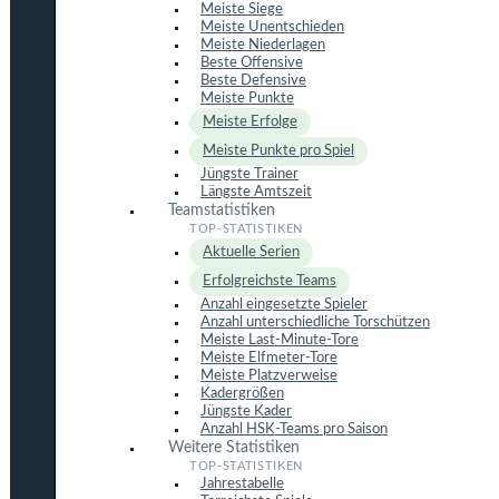
Meiste Siege
Meiste Unentschieden
Meiste Niederlagen
Beste Offensive
Beste Defensive
Meiste Punkte
Meiste Erfolge
Meiste Punkte pro Spiel
Jüngste Trainer
Längste Amtszeit
Teamstatistiken
Aktuelle Serien
Erfolgreichste Teams
Anzahl eingesetzte Spieler
Anzahl unterschiedliche Torschützen
Meiste Last-Minute-Tore
Meiste Elfmeter-Tore
Meiste Platzverweise
Kadergrößen
Jüngste Kader
Anzahl HSK-Teams pro Saison
Weitere Statistiken
Jahrestabelle