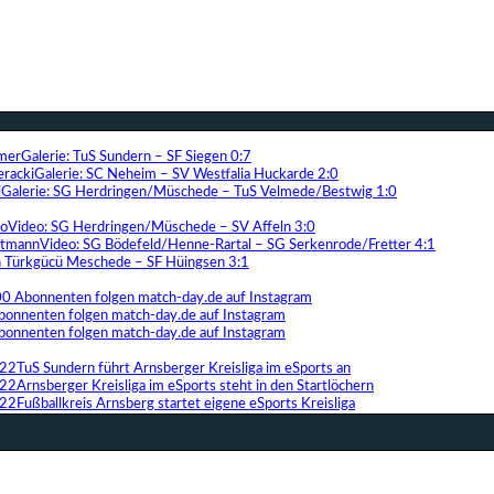
Galerie: TuS Sundern – SF Siegen 0:7
Galerie: SC Neheim – SV Westfalia Huckarde 2:0
Galerie: SG Herdringen/Müschede – TuS Velmede/Bestwig 1:0
Video: SG Herdringen/Müschede – SV Affeln 3:0
Video: SG Bödefeld/Henne-Rartal – SG Serkenrode/Fretter 4:1
ih Türkgücü Meschede – SF Hüingsen 3:1
00 Abonnenten folgen match-day.de auf Instagram
bonnenten folgen match-day.de auf Instagram
bonnenten folgen match-day.de auf Instagram
TuS Sundern führt Arnsberger Kreisliga im eSports an
Arnsberger Kreisliga im eSports steht in den Startlöchern
Fußballkreis Arnsberg startet eigene eSports Kreisliga