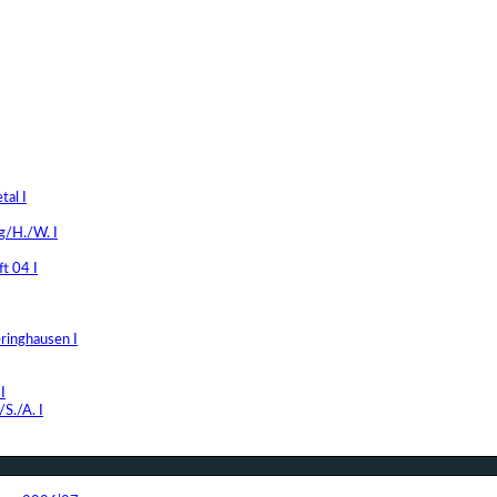
al I
g/H./W. I
t 04 I
ringhausen I
I
S./A. I