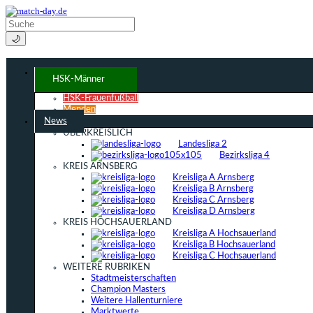
🌙
HSK-Männer
HSK-Frauenfußball
Menden
News
ÜBERKREISLICH
Landesliga 2
Bezirksliga 4
KREIS ARNSBERG
Kreisliga A Arnsberg
Kreisliga B Arnsberg
Kreisliga C Arnsberg
Kreisliga D Arnsberg
KREIS HOCHSAUERLAND
Kreisliga A Hochsauerland
Kreisliga B Hochsauerland
Kreisliga C Hochsauerland
WEITERE RUBRIKEN
Stadtmeisterschaften
Champion Masters
Weitere Hallenturniere
Marktwerte