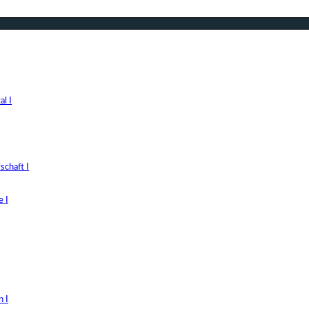
l I
chaft I
 I
 I