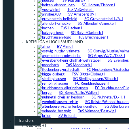
SV Hüsten 09 II
SG Holzen/Eisborn I
TuS Voßwinkel I
SV Arnsberg 09 I
SG Grevenstein/H./A. I
SG Allendorf/Amecke I
TuS Hachen I
SG Balve/Garbeck I
TuS Bruchhausen I
KREISLIGA A HOCHSAUERLAND
BV Alme I
SG Ostwig/Nuttlar/Valmet
SG Arpe/W./C./D./S. I
SG Eversber
TuS Medebach I
FC Fleckenberg/Grafschaf
TSV Bigge/Olsberg I
SG Siedlinghausen/Silbach I
FC Remblinghausen I
FC Bruchhausen/Elle
SG Berge/Calle/Wallen I
SG Nuhnetal/D./H. I
SG Reiste/Wenholthausen 
SG Altenbüren/
TuS Velmede/Bestwig I
SV Brilon II
Transfers
ÜBERSICHT