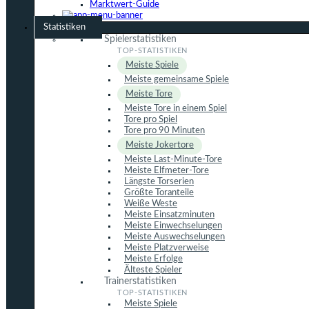
Marktwert-Guide
Statistiken
Spielerstatistiken
Meiste Spiele
Meiste gemeinsame Spiele
Meiste Tore
Meiste Tore in einem Spiel
Tore pro Spiel
Tore pro 90 Minuten
Meiste Jokertore
Meiste Last-Minute-Tore
Meiste Elfmeter-Tore
Längste Torserien
Größte Toranteile
Weiße Weste
Meiste Einsatzminuten
Meiste Einwechselungen
Meiste Auswechselungen
Meiste Platzverweise
Meiste Erfolge
Älteste Spieler
Trainerstatistiken
Meiste Spiele