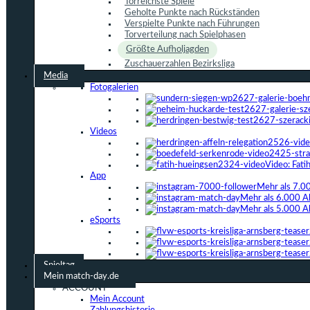
Torreichste Spiele
Geholte Punkte nach Rückständen
Verspielte Punkte nach Führungen
Torverteilung nach Spielphasen
Größte Aufholjagden
Zuschauerzahlen Bezirksliga
Media
Fotogalerien
Videos
Video: Fat
App
Mehr als 7.0
Mehr als 6.000 A
Mehr als 5.000 A
eSports
Spieltag
Mein match-day.de
ACCOUNT
Mein Account