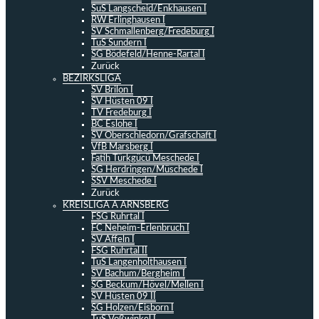
SuS Langscheid/Enkhausen I
RW Erlinghausen I
SV Schmallenberg/Fredeburg I
TuS Sundern I
SG Bödefeld/Henne-Rartal I
Zurück
BEZIRKSLIGA
SV Brilon I
SV Hüsten 09 I
TV Fredeburg I
BC Eslohe I
SV Oberschledorn/Grafschaft I
VfB Marsberg I
Fatih Türkgücü Meschede I
SG Herdringen/Müschede I
SSV Meschede I
Zurück
KREISLIGA A ARNSBERG
FSG Ruhrtal I
FC Neheim-Erlenbruch I
SV Affeln I
FSG Ruhrtal II
TuS Langenholthausen I
SV Bachum/Bergheim I
SG Beckum/Hövel/Mellen I
SV Hüsten 09 II
SG Holzen/Eisborn I