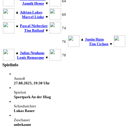
64
Jannik Hense
▼
▲
Adrian Lakos
69
Marcel Linke
▼
▲
Pascal Niebecker
74
Tim Ballauf
▼
▲
Justin Hain
76
Tim Cichon
▼
▲
Julius Neuhaus
78
Louis Remarque
▼
Spielinfo
Anstoß
27.08.2025, 19:30 Uhr
Spielort
Sportpark An der Hiag
Schiedsrichter
Lukas Bauer
Zuschauer
unbekannt