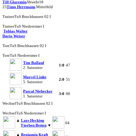
Till Glaremin
Abwehr
18
25
Timo Herrmann
Mittelfeld
Trainer
TuS Bruchhausen 02 I
Trainer
TuS Niedereimer I
Tobias Walter
Dario Weiser
Tore
TuS Bruchhausen 02 I
Tore
TuS Niedereimer I
Tim Ballauf
1:0
47
2. Saisontor
Marcel Linke
2:0
51
5. Saisontor
Pascal Niebecker
3:0
90
1. Saisontor
Wechsel
TuS Bruchhausen 02 I
Wechsel
TuS Niedereimer I
▲
Lars Hecking
64
Tjorben Betten
▼
▲
Benjamin Kraft