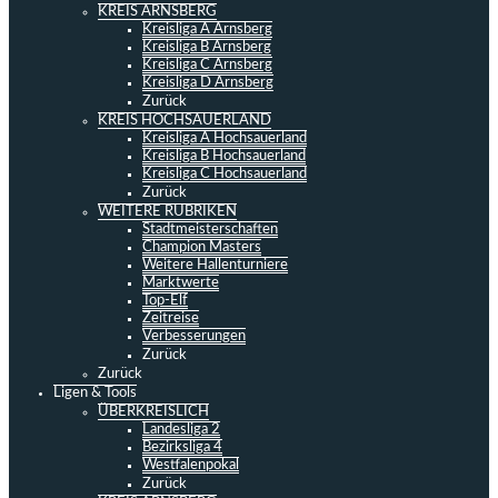
KREIS ARNSBERG
Kreisliga A Arnsberg
Kreisliga B Arnsberg
Kreisliga C Arnsberg
Kreisliga D Arnsberg
Zurück
KREIS HOCHSAUERLAND
Kreisliga A Hochsauerland
Kreisliga B Hochsauerland
Kreisliga C Hochsauerland
Zurück
WEITERE RUBRIKEN
Stadtmeisterschaften
Champion Masters
Weitere Hallenturniere
Marktwerte
Top-Elf
Zeitreise
Verbesserungen
Zurück
Zurück
Ligen & Tools
ÜBERKREISLICH
Landesliga 2
Bezirksliga 4
Westfalenpokal
Zurück