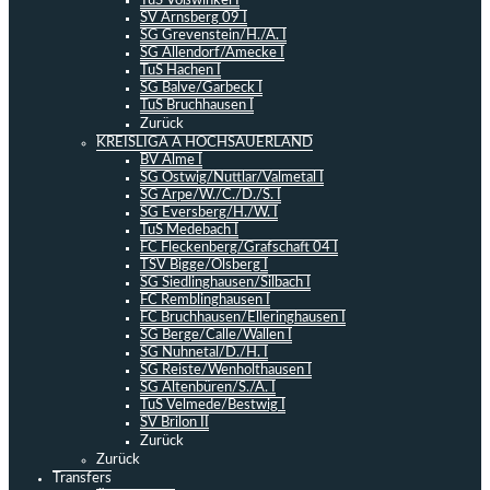
TuS Voßwinkel I
SV Arnsberg 09 I
SG Grevenstein/H./A. I
SG Allendorf/Amecke I
TuS Hachen I
SG Balve/Garbeck I
TuS Bruchhausen I
Zurück
KREISLIGA A HOCHSAUERLAND
BV Alme I
SG Ostwig/Nuttlar/Valmetal I
SG Arpe/W./C./D./S. I
SG Eversberg/H./W. I
TuS Medebach I
FC Fleckenberg/Grafschaft 04 I
TSV Bigge/Olsberg I
SG Siedlinghausen/Silbach I
FC Remblinghausen I
FC Bruchhausen/Elleringhausen I
SG Berge/Calle/Wallen I
SG Nuhnetal/D./H. I
SG Reiste/Wenholthausen I
SG Altenbüren/S./A. I
TuS Velmede/Bestwig I
SV Brilon II
Zurück
Zurück
Transfers