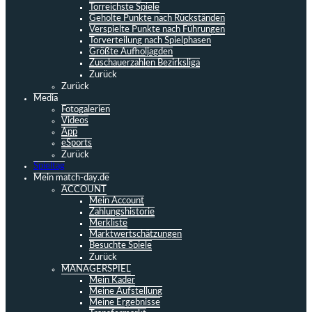
Torreichste Spiele
Geholte Punkte nach Rückständen
Verspielte Punkte nach Führungen
Torverteilung nach Spielphasen
Größte Aufholjagden
Zuschauerzahlen Bezirksliga
Zurück
Zurück
Media
Fotogalerien
Videos
App
eSports
Zurück
Spieltag
Mein match-day.de
ACCOUNT
Mein Account
Zahlungshistorie
Merkliste
Marktwertschätzungen
Besuchte Spiele
Zurück
MANAGERSPIEL
Mein Kader
Meine Aufstellung
Meine Ergebnisse