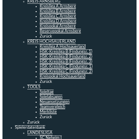
KREIS ARNSBERG
Kreisliga A Arnsberg
Kreisliga B Arnsberg
Kreisliga C Arnsberg
Kreisliga D Arnsberg
Kreispokal Arnsberg
Reservepokal Arnsberg
Zurück
KREIS HOCHSAUERLAND
Kreisliga A Hochsauerland
HSK-Kreisliga B (Findungsr. 1)
HSK-Kreisliga B (Findungsr. 2)
HSK-Kreisliga B (Findungsr. 3)
HSK-Kreisliga C (Findungsr. 1)
HSK-Kreisliga C (Findungsr. 2)
Kreispokal Hochsauerland
Zurück
TOOLS
Spieltag
Spielabsagen
Neuansetzungen
Teamvergleich
Merkliste
Zurück
Zurück
Spielerdatenbank
LANDESLIGA
SC Neheim I