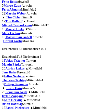
Fynn Reiss
Abwehr
5
5
Marco Zaun
Abwehr
Fritz Aßmann
Mittelfeld
2
22
Marvin Weber
Abwehr
▼
Tim Cichon
Sturm
9
19
Tim Ballauf
▼
Abwehr
Miguel Castro-Lemos
Mittelfeld
17
10
Marcel Linke
▼
Sturm
Maik Cichon
Abwehr
6
18
Maximilian Gabelt
Abwehr
Florent Gashi
Abwehr
4
Ersatzbank
TuS Bruchhausen 02 I
Ersatzbank
TuS Niedereimer I
1
Tobias Trägner
Torwart
Martin Päpke
Torwart
1
20
Adrian Lakos
▲
Mittelfeld
Jens Baier
Torwart
30
9
Julius Neuhaus
▲
Sturm
Thorsten Trebing
Mittelfeld
24
3
Philipp Baumann
Abwehr
▲
Justin Hain
Abwehr
22
23
Benjamin Kraft
▲
Mittelfeld
Dylan Zangana
Mittelfeld
16
6
Lars Hecking
▲
Mittelfeld
Arian Haxhiaj
Sturm
15
17
Pascal Niebecker
▲
Mittelfeld