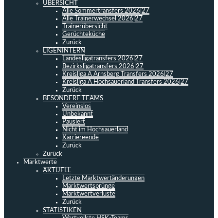
ÜBERSICHT
Alle Sommertransfers 2026|27
Alle Trainerwechsel 2026|27
Trainerübersicht
Gerüchteküche
Zurück
LIGENINTERN
Landesligatransfers 2026|27
Bezirksligatransfers 2026|27
Kreisliga A Arnsberg Transfers 2026|27
Kreisliga A Hochsauerland Transfers 2026|27
Zurück
BESONDERE TEAMS
Vereinslos
Unbekannt
Pausiert
Nicht im Hochsauerland
Karriereende
Zurück
Zurück
Marktwerte
AKTUELL
Letzte Marktwertänderungen
Marktwertsprünge
Marktwertverluste
Zurück
STATISTIKEN