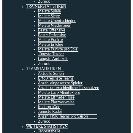
Zurück
TRAINERSTATISTIKEN
Meiste Spiele
Meiste Siege
Meiste Unentschieden
Meiste Niederlagen
Beste Offensive
Beste Defensive
Meiste Punkte
Meiste Erfolge
Meiste Punkte pro Spiel
Jüngste Trainer
Längste Amtszeit
Zurück
TEAMSTATISTIKEN
Aktuelle Serien
Erfolgreichste Teams
Anzahl eingesetzte Spieler
Anzahl unterschiedliche Torschützen
Meiste Last-Minute-Tore
Meiste Elfmeter-Tore
Meiste Platzverweise
Kadergrößen
Jüngste Kader
Anzahl HSK-Teams pro Saison
Zurück
WEITERE STATISTIKEN
Jahrestabelle