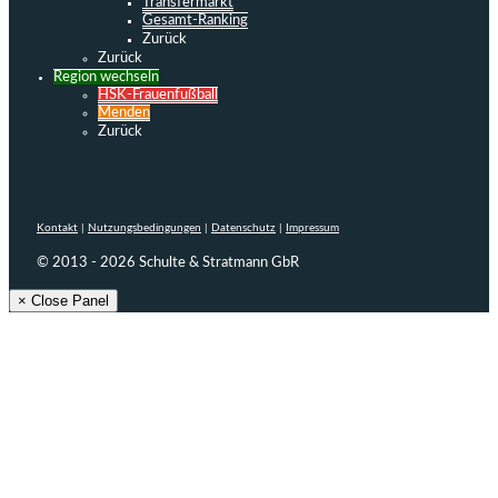
Transfermarkt
Gesamt-Ranking
Zurück
Zurück
Region wechseln
HSK-Frauenfußball
Menden
Zurück
Kontakt
|
Nutzungsbedingungen
|
Datenschutz
|
Impressum
© 2013 - 2026 Schulte & Stratmann GbR
× Close Panel