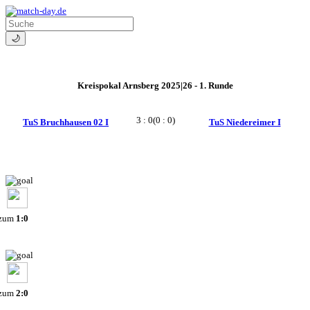
🌙
Kreispokal Arnsberg 2025|26 - 1. Runde
3 : 0
(0 : 0)
TuS Bruchhausen 02 I
TuS Niedereimer I
 zum
1:0
 zum
2:0