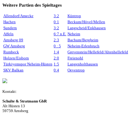
Weitere Partien des Spieltages
Allendorf/Amecke
3:2
Küntrop
Hachen
0:1
Beckum/Hövel/Mellen
Sundern
3:2
Langscheid/Enkhausen
Affeln
6:7
n.E.
Neheim
Arnsberg 09
2:3
Bachum/Bergheim
GW Arnsberg
0 : 5
Neheim-Erlenbruch
Rumbeck
1:4
Grevenstein/Hellefeld/Altenhellefeld
Holzen/Eisborn
2:0
Freienohl
Türkiyemspor Neheim-Hüsten
1:5
Langenholthausen
SKV Balkan
0:4
Oeventrop
Kontakt:
Schulte & Stratmann GbR
Alt Hüsten 13
59759 Arnsberg
Beitrag einreichen