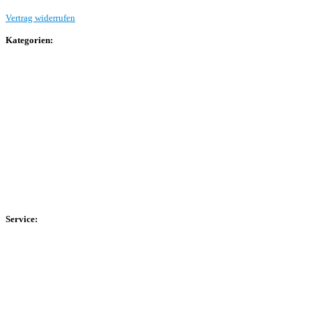
Vertrag widerrufen
Kategorien:
Allgemein
Landesliga 2
Bezirksliga 4
Kreisliga A Arnsberg
Kreisliga A Hochsauerland
Kreisliga B Arnsberg
Kreisliga B Hochsauerland
Kreisliga C Arnsberg
HSK-Kreisliga C West
HSK-Kreisliga C Ost
Kreisliga D Arnsberg
Service:
Spieltag
Spielerdatenbank
Transfers
Marktwerte
Statistiken
Gerüchte