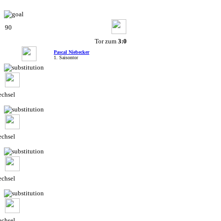
90
Tor zum
3:0
Pascal Niebecker
1. Saisontor
chsel
chsel
chsel
chsel