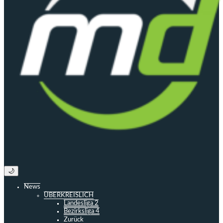
🌙
News
ÜBERKREISLICH
Landesliga 2
Bezirksliga 4
Zurück