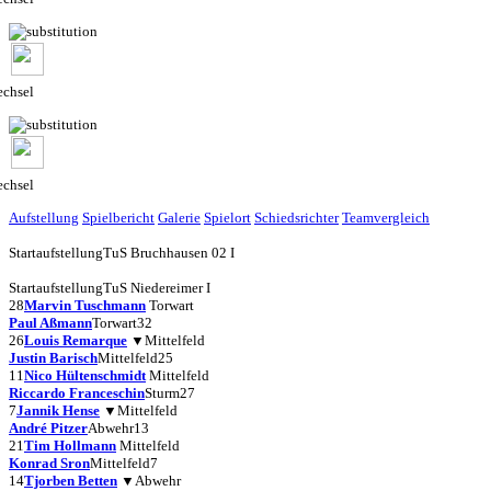
chsel
chsel
Aufstellung
Spielbericht
Galerie
Spielort
Schiedsrichter
Teamvergleich
Startaufstellung
TuS Bruchhausen 02 I
Startaufstellung
TuS Niedereimer I
28
Marvin Tuschmann
Torwart
Paul Aßmann
Torwart
32
26
Louis Remarque
▼
Mittelfeld
Justin Barisch
Mittelfeld
25
11
Nico Hültenschmidt
Mittelfeld
Riccardo Franceschin
Sturm
27
7
Jannik Hense
▼
Mittelfeld
André Pitzer
Abwehr
13
21
Tim Hollmann
Mittelfeld
Konrad Sron
Mittelfeld
7
14
Tjorben Betten
▼
Abwehr