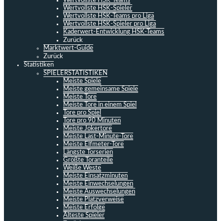
Wertvollste HSK-Teams
Wertvollste HSK-Spieler
Wertvollste HSK-Teams pro Liga
Wertvollste HSK-Spieler pro Liga
Kaderwert-Entwicklung HSK-Teams
Zurück
Marktwert-Guide
Zurück
Statistiken
SPIELERSTATISTIKEN
Meiste Spiele
Meiste gemeinsame Spiele
Meiste Tore
Meiste Tore in einem Spiel
Tore pro Spiel
Tore pro 90 Minuten
Meiste Jokertore
Meiste Last-Minute-Tore
Meiste Elfmeter-Tore
Längste Torserien
Größte Toranteile
Weiße Weste
Meiste Einsatzminuten
Meiste Einwechselungen
Meiste Auswechselungen
Meiste Platzverweise
Meiste Erfolge
Älteste Spieler