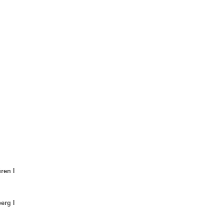
ren I
erg I