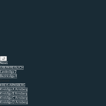
🌙
News
ÜBERKREISLICH
Landesliga 2
Bezirksliga 4
Zurück
KREIS ARNSBERG
Kreisliga A Arnsberg
Kreisliga B Arnsberg
Kreisliga C Arnsberg
Kreisliga D Arnsberg