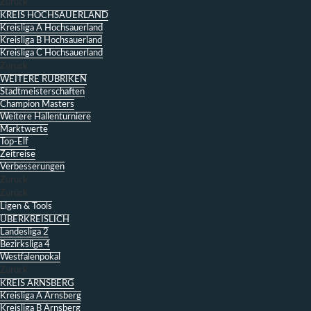
Zurück
KREIS HOCHSAUERLAND
Kreisliga A Hochsauerland
Kreisliga B Hochsauerland
Kreisliga C Hochsauerland
Zurück
WEITERE RUBRIKEN
Stadtmeisterschaften
Champion Masters
Weitere Hallenturniere
Marktwerte
Top-Elf
Zeitreise
Verbesserungen
Zurück
Zurück
Ligen & Tools
ÜBERKREISLICH
Landesliga 2
Bezirksliga 4
Westfalenpokal
Zurück
KREIS ARNSBERG
Kreisliga A Arnsberg
Kreisliga B Arnsberg