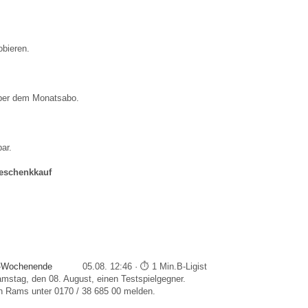
obieren.
über dem Monatsabo.
ar.
eschenkkauf
st-Wochenende
05.08. 12:46 · ⏱ 1 Min.
B-Ligist
amstag, den 08. August, einen Testspielgegner.
en Rams unter 0170 / 38 685 00 melden.