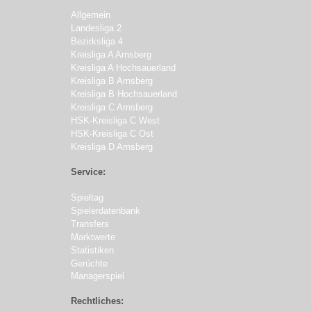
Allgemein
Landesliga 2
Bezirksliga 4
Kreisliga A Arnsberg
Kreisliga A Hochsauerland
Kreisliga B Arnsberg
Kreisliga B Hochsauerland
Kreisliga C Arnsberg
HSK-Kreisliga C West
HSK-Kreisliga C Ost
Kreisliga D Arnsberg
Service:
Spieltag
Spielerdatenbank
Transfers
Marktwerte
Statistiken
Gerüchte
Managerspiel
Rechtliches: