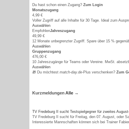
Du hast schon einen Zugang?
Zum Login
Monatszugang
4,99 €
Voller Zugriff auf alle Inhalte für 30 Tage. Ideal zum Auspr
Auswählen
Empfohlen
Jahreszugang
49,99 €
12 Monate unbegrenzter Zugriff. Spare über 15 % gegen
Auswählen
Gruppenzugang
476,00 €
10 Jahreszugänge für Teams oder Vereine. MwSt. absetzb
Auswählen
🎁 Du möchtest
match-day.de
-Plus verschenken?
Zum G
Kurzmeldungen
Alle →
TV Fredeburg II sucht Testspielgegner für zweites Augu
TV Fredeburg II sucht für Freitag, den 07. August, oder S
Interessierte Mannschaften können sich bei Trainer Fabi