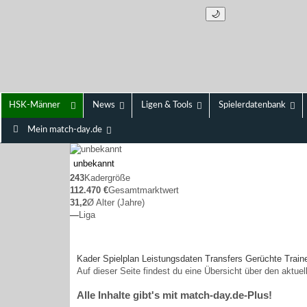
🌙
HSK-Männer
News
Ligen & Tools
Spielerdatenbank
Mein match-day.de
unbekannt
243
Kadergröße
112.470 €
Gesamtmarktwert
31,2
Ø Alter (Jahre)
—
Liga
Kader
Spielplan
Leistungsdaten
Transfers
Gerüchte
Train
Auf dieser Seite findest du eine Übersicht über den aktue
Alle Inhalte gibt's mit match-day.de-Plus!