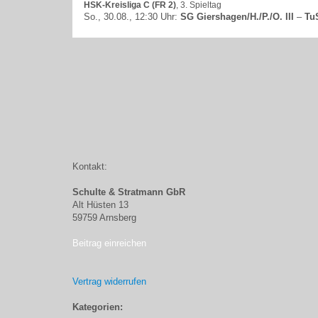
HSK-Kreisliga C (FR 2)
, 3. Spieltag
So., 30.08., 12:30 Uhr:
SG Giershagen/H./P./O. III
–
Tu
Kontakt:
Schulte & Stratmann GbR
Alt Hüsten 13
59759 Arnsberg
Beitrag einreichen
Vertrag widerrufen
Kategorien: