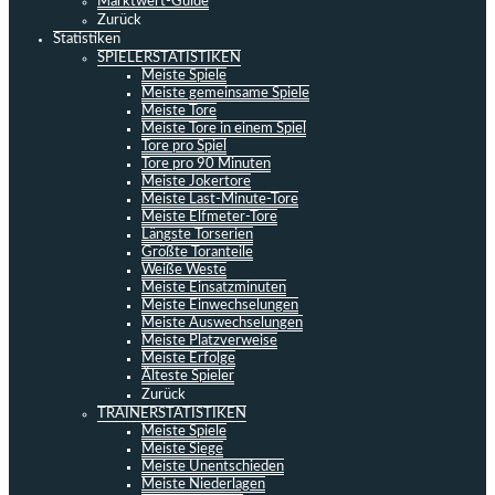
Marktwert-Guide
Zurück
Statistiken
SPIELERSTATISTIKEN
Meiste Spiele
Meiste gemeinsame Spiele
Meiste Tore
Meiste Tore in einem Spiel
Tore pro Spiel
Tore pro 90 Minuten
Meiste Jokertore
Meiste Last-Minute-Tore
Meiste Elfmeter-Tore
Längste Torserien
Größte Toranteile
Weiße Weste
Meiste Einsatzminuten
Meiste Einwechselungen
Meiste Auswechselungen
Meiste Platzverweise
Meiste Erfolge
Älteste Spieler
Zurück
TRAINERSTATISTIKEN
Meiste Spiele
Meiste Siege
Meiste Unentschieden
Meiste Niederlagen