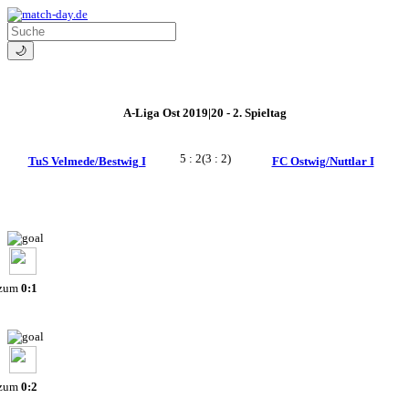
🌙
A-Liga Ost 2019|20 - 2. Spieltag
5 : 2
(3 : 2)
TuS Velmede/Bestwig I
FC Ostwig/Nuttlar I
 zum
0:1
 zum
0:2