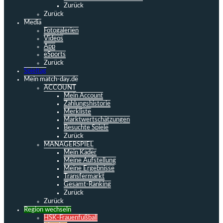
Zurück
Zurück
Media
Fotogalerien
Videos
App
eSports
Zurück
Spieltag
Mein match-day.de
ACCOUNT
Mein Account
Zahlungshistorie
Merkliste
Marktwertschätzungen
Besuchte Spiele
Zurück
MANAGERSPIEL
Mein Kader
Meine Aufstellung
Meine Ergebnisse
Transfermarkt
Gesamt-Ranking
Zurück
Zurück
Region wechseln
HSK-Frauenfußball