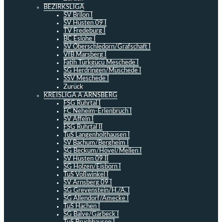
BEZIRKSLIGA
SV Brilon I
SV Hüsten 09 I
TV Fredeburg I
BC Eslohe I
SV Oberschledorn/Grafschaft I
VfB Marsberg I
Fatih Türkgücü Meschede I
SG Herdringen/Müschede I
SSV Meschede I
Zurück
KREISLIGA A ARNSBERG
FSG Ruhrtal I
FC Neheim-Erlenbruch I
SV Affeln I
FSG Ruhrtal II
TuS Langenholthausen I
SV Bachum/Bergheim I
SG Beckum/Hövel/Mellen I
SV Hüsten 09 II
SG Holzen/Eisborn I
TuS Voßwinkel I
SV Arnsberg 09 I
SG Grevenstein/H./A. I
SG Allendorf/Amecke I
TuS Hachen I
SG Balve/Garbeck I