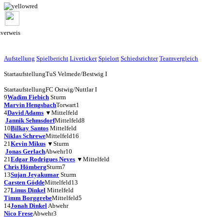
zverweis
Aufstellung
Spielbericht
Liveticker
Spielort
Schiedsrichter
Teamvergleich
Startaufstellung
TuS Velmede/Bestwig I
Startaufstellung
FC Ostwig/Nuttlar I
9
Wadim Fiebich
Sturm
Marvin Hengsbach
Torwart
1
4
David Adams
▼
Mittelfeld
Jannik Sehmsdorf
Mittelfeld
8
10
Bilkay Santos
Mittelfeld
Niklas Schrewe
Mittelfeld
16
21
Kevin Mikus
▼
Sturm
Jonas Gerlach
Abwehr
10
21
Edgar Rodrigues Neves
▼
Mittelfeld
Chris Hömberg
Sturm
7
13
Sujan Jeyakumar
Sturm
Carsten Gödde
Mittelfeld
13
27
Linus Dinkel
Mittelfeld
Timm Borggrebe
Mittelfeld
5
14
Jonah Dinkel
Abwehr
Nico Frese
Abwehr
3