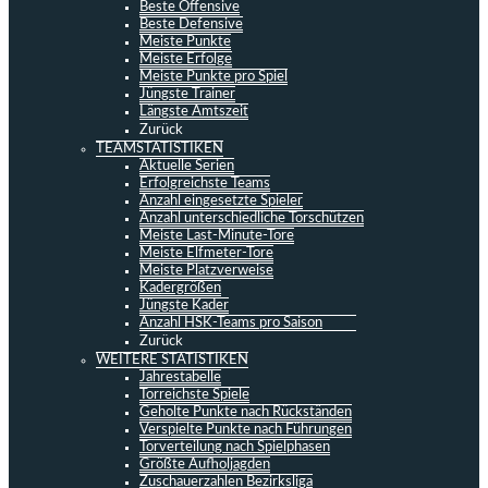
Beste Offensive
Beste Defensive
Meiste Punkte
Meiste Erfolge
Meiste Punkte pro Spiel
Jüngste Trainer
Längste Amtszeit
Zurück
TEAMSTATISTIKEN
Aktuelle Serien
Erfolgreichste Teams
Anzahl eingesetzte Spieler
Anzahl unterschiedliche Torschützen
Meiste Last-Minute-Tore
Meiste Elfmeter-Tore
Meiste Platzverweise
Kadergrößen
Jüngste Kader
Anzahl HSK-Teams pro Saison
Zurück
WEITERE STATISTIKEN
Jahrestabelle
Torreichste Spiele
Geholte Punkte nach Rückständen
Verspielte Punkte nach Führungen
Torverteilung nach Spielphasen
Größte Aufholjagden
Zuschauerzahlen Bezirksliga