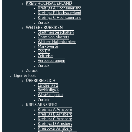
KREIS HOCHSAUERLAND
Kreisliga A Hochsauerland
Kreisliga B Hochsauerland
Kreisliga C Hochsauerland
Zurück
WEITERE RUBRIKEN
Stadtmeisterschaften
Champion Masters
Weitere Hallenturniere
Marktwerte
Top-Elf
Zeitreise
Verbesserungen
Zurück
Zurück
Ligen & Tools
ÜBERKREISLICH
Landesliga 2
Bezirksliga 4
Westfalenpokal
Zurück
KREIS ARNSBERG
Kreisliga A Arnsberg
Kreisliga B Arnsberg
Kreisliga C Arnsberg
Kreisliga D Arnsberg
Kreispokal Arnsberg