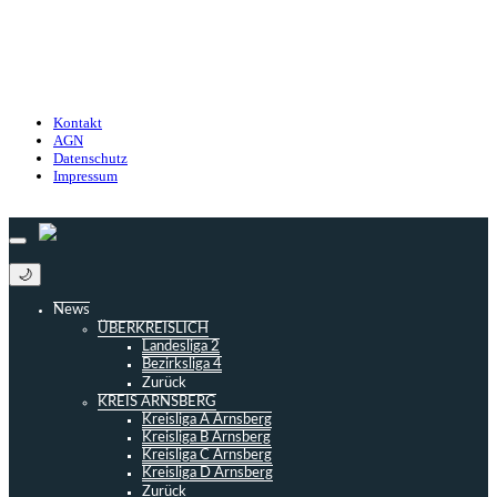
Kontakt
Nutzungsbedingungen
Datenschutz
Impressum
Kontakt
AGN
Datenschutz
Impressum
© 2013 - 2026 match-day.de | Die aktuellsten News des Sauerlandfußballs
🌙
News
ÜBERKREISLICH
Landesliga 2
Bezirksliga 4
Zurück
KREIS ARNSBERG
Kreisliga A Arnsberg
Kreisliga B Arnsberg
Kreisliga C Arnsberg
Kreisliga D Arnsberg
Zurück