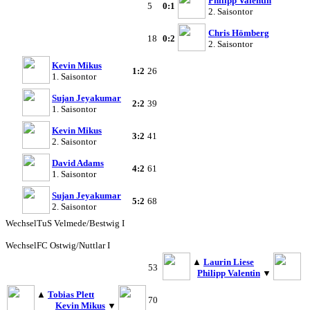
Philipp Valentin
5
0:1
2. Saisontor
Chris Hömberg
18
0:2
2. Saisontor
Kevin Mikus
1:2
26
1. Saisontor
Sujan Jeyakumar
2:2
39
1. Saisontor
Kevin Mikus
3:2
41
2. Saisontor
David Adams
4:2
61
1. Saisontor
Sujan Jeyakumar
5:2
68
2. Saisontor
Wechsel
TuS Velmede/Bestwig I
Wechsel
FC Ostwig/Nuttlar I
▲
Laurin Liese
53
Philipp Valentin
▼
▲
Tobias Plett
70
Kevin Mikus
▼