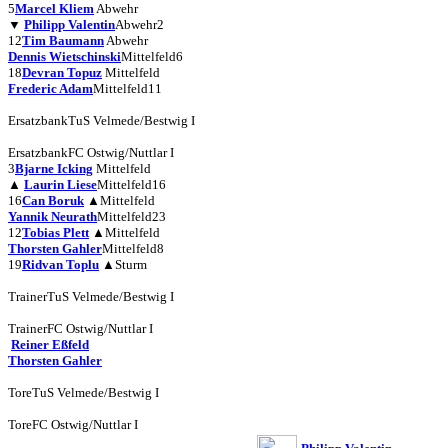
5
Marcel Kliem
Abwehr
▼
Philipp Valentin
Abwehr
2
12
Tim Baumann
Abwehr
Dennis Wietschinski
Mittelfeld
6
18
Devran Topuz
Mittelfeld
Frederic Adam
Mittelfeld
11
Ersatzbank
TuS Velmede/Bestwig I
Ersatzbank
FC Ostwig/Nuttlar I
3
Bjarne Icking
Mittelfeld
▲
Laurin Liese
Mittelfeld
16
16
Can Boruk
▲
Mittelfeld
Yannik Neurath
Mittelfeld
23
12
Tobias Plett
▲
Mittelfeld
Thorsten Gahler
Mittelfeld
8
19
Ridvan Toplu
▲
Sturm
Trainer
TuS Velmede/Bestwig I
Trainer
FC Ostwig/Nuttlar I
Reiner Eßfeld
Thorsten Gahler
Tore
TuS Velmede/Bestwig I
Tore
FC Ostwig/Nuttlar I