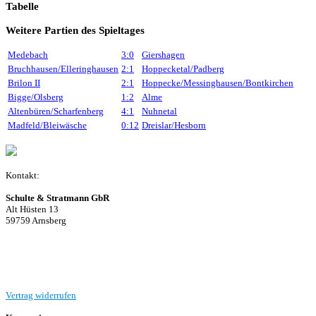
Tabelle
Weitere Partien des Spieltages
Medebach
3:0
Giershagen
Bruchhausen/Elleringhausen
2:1
Hoppecketal/Padberg
Brilon II
2:1
Hoppecke/Messinghausen/Bontkirchen
Bigge/Olsberg
1:2
Alme
Altenbüren/Scharfenberg
4:1
Nuhnetal
Madfeld/Bleiwäsche
0:12
Dreislar/Hesborn
Kontakt:
Schulte & Stratmann GbR
Alt Hüsten 13
59759 Arnsberg
Beitrag einreichen
Vertrag widerrufen