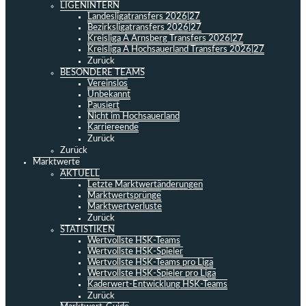
LIGENINTERN
Landesligatransfers 2026|27
Bezirksligatransfers 2026|27
Kreisliga A Arnsberg Transfers 2026|27
Kreisliga A Hochsauerland Transfers 2026|27
Zurück
BESONDERE TEAMS
Vereinslos
Unbekannt
Pausiert
Nicht im Hochsauerland
Karriereende
Zurück
Zurück
Marktwerte
AKTUELL
Letzte Marktwertänderungen
Marktwertsprünge
Marktwertverluste
Zurück
STATISTIKEN
Wertvollste HSK-Teams
Wertvollste HSK-Spieler
Wertvollste HSK-Teams pro Liga
Wertvollste HSK-Spieler pro Liga
Kaderwert-Entwicklung HSK-Teams
Zurück