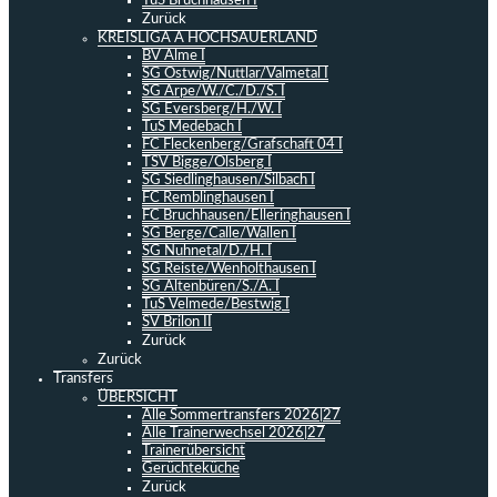
TuS Bruchhausen I
Zurück
KREISLIGA A HOCHSAUERLAND
BV Alme I
SG Ostwig/Nuttlar/Valmetal I
SG Arpe/W./C./D./S. I
SG Eversberg/H./W. I
TuS Medebach I
FC Fleckenberg/Grafschaft 04 I
TSV Bigge/Olsberg I
SG Siedlinghausen/Silbach I
FC Remblinghausen I
FC Bruchhausen/Elleringhausen I
SG Berge/Calle/Wallen I
SG Nuhnetal/D./H. I
SG Reiste/Wenholthausen I
SG Altenbüren/S./A. I
TuS Velmede/Bestwig I
SV Brilon II
Zurück
Zurück
Transfers
ÜBERSICHT
Alle Sommertransfers 2026|27
Alle Trainerwechsel 2026|27
Trainerübersicht
Gerüchteküche
Zurück