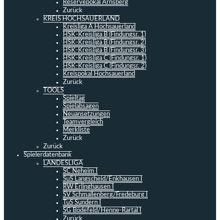
Reservepokal Arnsberg
Zurück
KREIS HOCHSAUERLAND
Kreisliga A Hochsauerland
HSK-Kreisliga B (Findungsr. 1)
HSK-Kreisliga B (Findungsr. 2)
HSK-Kreisliga B (Findungsr. 3)
HSK-Kreisliga C (Findungsr. 1)
HSK-Kreisliga C (Findungsr. 2)
Kreispokal Hochsauerland
Zurück
TOOLS
Spieltag
Spielabsagen
Neuansetzungen
Teamvergleich
Merkliste
Zurück
Zurück
Spielerdatenbank
LANDESLIGA
SC Neheim I
SuS Langscheid/Enkhausen I
RW Erlinghausen I
SV Schmallenberg/Fredeburg I
TuS Sundern I
SG Bödefeld/Henne-Rartal I
Zurück