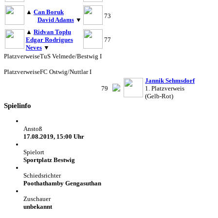
▲
Can Boruk
73
David Adams
▼
▲
Ridvan Toplu
Edgar Rodrigues
77
Neves
▼
Platzverweise
TuS Velmede/Bestwig I
Platzverweise
FC Ostwig/Nuttlar I
Jannik Sehmsdorf
79
1. Platzverweis
(Gelb-Rot)
Spielinfo
Anstoß
17.08.2019, 15:00 Uhr
Spielort
Sportplatz Bestwig
Schiedsrichter
Poothathamby Gengasuthan
Zuschauer
unbekannt