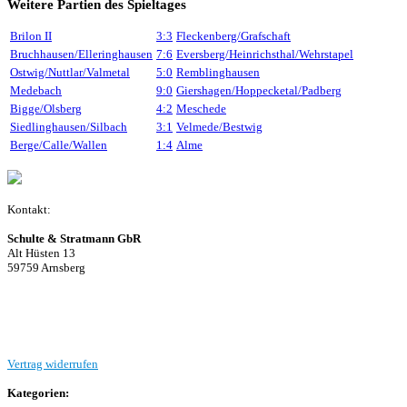
Weitere Partien des Spieltages
Brilon II
3:3
Fleckenberg/Grafschaft
Bruchhausen/Elleringhausen
7:6
Eversberg/Heinrichsthal/Wehrstapel
Ostwig/Nuttlar/Valmetal
5:0
Remblinghausen
Medebach
9:0
Giershagen/Hoppecketal/Padberg
Bigge/Olsberg
4:2
Meschede
Siedlinghausen/Silbach
3:1
Velmede/Bestwig
Berge/Calle/Wallen
1:4
Alme
Kontakt:
Schulte & Stratmann GbR
Alt Hüsten 13
59759 Arnsberg
Beitrag einreichen
Vertrag widerrufen
Kategorien: