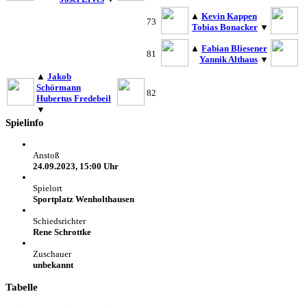
▲
Kevin Kappen
73
Tobias Bonacker
▼
▲
Fabian Bliesener
81
Yannik Althaus
▼
▲
Jakob
Schörmann
82
Hubertus Fredebeil
▼
Spielinfo
Anstoß
24.09.2023, 15:00 Uhr
Spielort
Sportplatz Wenholthausen
Schiedsrichter
Rene Schrottke
Zuschauer
unbekannt
Tabelle