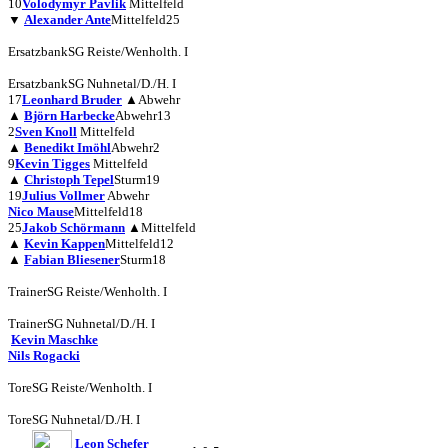
10
Volodymyr Pavlik
Mittelfeld
▼
Alexander Ante
Mittelfeld
25
Ersatzbank
SG Reiste/Wenholth. I
Ersatzbank
SG Nuhnetal/D./H. I
17
Leonhard Bruder
▲
Abwehr
▲
Björn Harbecke
Abwehr
13
2
Sven Knoll
Mittelfeld
▲
Benedikt Imöhl
Abwehr
2
9
Kevin Tigges
Mittelfeld
▲
Christoph Tepel
Sturm
19
19
Julius Vollmer
Abwehr
Nico Mause
Mittelfeld
18
25
Jakob Schörmann
▲
Mittelfeld
▲
Kevin Kappen
Mittelfeld
12
▲
Fabian Bliesener
Sturm
18
Trainer
SG Reiste/Wenholth. I
Trainer
SG Nuhnetal/D./H. I
Kevin Maschke
Nils Rogacki
Tore
SG Reiste/Wenholth. I
Tore
SG Nuhnetal/D./H. I
Leon Schefer