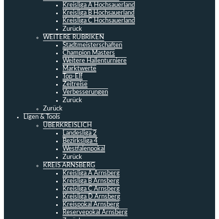
Kreisliga A Hochsauerland
Kreisliga B Hochsauerland
Kreisliga C Hochsauerland
Zurück
WEITERE RUBRIKEN
Stadtmeisterschaften
Champion Masters
Weitere Hallenturniere
Marktwerte
Top-Elf
Zeitreise
Verbesserungen
Zurück
Zurück
Ligen & Tools
ÜBERKREISLICH
Landesliga 2
Bezirksliga 4
Westfalenpokal
Zurück
KREIS ARNSBERG
Kreisliga A Arnsberg
Kreisliga B Arnsberg
Kreisliga C Arnsberg
Kreisliga D Arnsberg
Kreispokal Arnsberg
Reservepokal Arnsberg