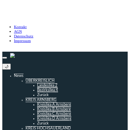
Kontakt
Nutzungsbedingungen
Datenschutz
Impressum
Kontakt
AGN
Datenschutz
Impressum
© 2013 - 2026 match-day.de | Die aktuellsten News des Sauerlandfußballs
🌙
News
ÜBERKREISLICH
Landesliga 2
Bezirksliga 4
Zurück
KREIS ARNSBERG
Kreisliga A Arnsberg
Kreisliga B Arnsberg
Kreisliga C Arnsberg
Kreisliga D Arnsberg
Zurück
KREIS HOCHSAUERLAND