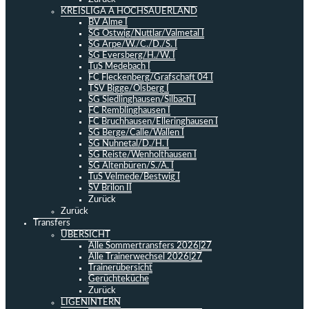
KREISLIGA A HOCHSAUERLAND
BV Alme I
SG Ostwig/Nuttlar/Valmetal I
SG Arpe/W./C./D./S. I
SG Eversberg/H./W. I
TuS Medebach I
FC Fleckenberg/Grafschaft 04 I
TSV Bigge/Olsberg I
SG Siedlinghausen/Silbach I
FC Remblinghausen I
FC Bruchhausen/Elleringhausen I
SG Berge/Calle/Wallen I
SG Nuhnetal/D./H. I
SG Reiste/Wenholthausen I
SG Altenbüren/S./A. I
TuS Velmede/Bestwig I
SV Brilon II
Zurück
Zurück
Transfers
ÜBERSICHT
Alle Sommertransfers 2026|27
Alle Trainerwechsel 2026|27
Trainerübersicht
Gerüchteküche
Zurück
LIGENINTERN