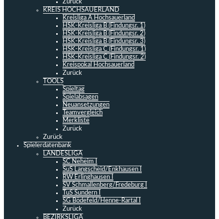
Zurück
KREIS HOCHSAUERLAND
Kreisliga A Hochsauerland
HSK-Kreisliga B (Findungsr. 1)
HSK-Kreisliga B (Findungsr. 2)
HSK-Kreisliga B (Findungsr. 3)
HSK-Kreisliga C (Findungsr. 1)
HSK-Kreisliga C (Findungsr. 2)
Kreispokal Hochsauerland
Zurück
TOOLS
Spieltag
Spielabsagen
Neuansetzungen
Teamvergleich
Merkliste
Zurück
Zurück
Spielerdatenbank
LANDESLIGA
SC Neheim I
SuS Langscheid/Enkhausen I
RW Erlinghausen I
SV Schmallenberg/Fredeburg I
TuS Sundern I
SG Bödefeld/Henne-Rartal I
Zurück
BEZIRKSLIGA