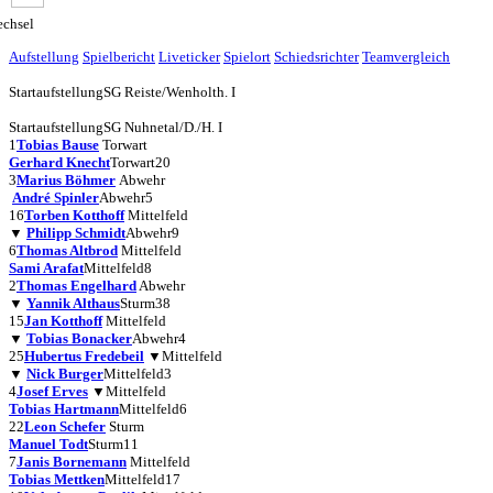
chsel
Aufstellung
Spielbericht
Liveticker
Spielort
Schiedsrichter
Teamvergleich
Startaufstellung
SG Reiste/Wenholth. I
Startaufstellung
SG Nuhnetal/D./H. I
1
Tobias Bause
Torwart
Gerhard Knecht
Torwart
20
3
Marius Böhmer
Abwehr
André Spinler
Abwehr
5
16
Torben Kotthoff
Mittelfeld
▼
Philipp Schmidt
Abwehr
9
6
Thomas Altbrod
Mittelfeld
Sami Arafat
Mittelfeld
8
2
Thomas Engelhard
Abwehr
▼
Yannik Althaus
Sturm
38
15
Jan Kotthoff
Mittelfeld
▼
Tobias Bonacker
Abwehr
4
25
Hubertus Fredebeil
▼
Mittelfeld
▼
Nick Burger
Mittelfeld
3
4
Josef Erves
▼
Mittelfeld
Tobias Hartmann
Mittelfeld
6
22
Leon Schefer
Sturm
Manuel Todt
Sturm
11
7
Janis Bornemann
Mittelfeld
Tobias Mettken
Mittelfeld
17