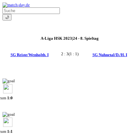
🌙
A-Liga HSK 2023|24 - 8. Spieltag
2 : 3
(1 : 1)
SG Reiste/Wenholth. I
SG Nuhnetal/D./H. I
 zum
1:0
 zum
1:1