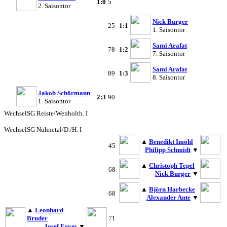
1:0
5
2. Saisontor
Nick Burger
25
1:1
1. Saisontor
Sami Arafat
78
1:2
7. Saisontor
Sami Arafat
89
1:3
8. Saisontor
Jakob Schörmann
2:3
90
1. Saisontor
Wechsel
SG Reiste/Wenholth. I
Wechsel
SG Nuhnetal/D./H. I
▲
Benedikt Imöhl
45
Philipp Schmidt
▼
▲
Christoph Tepel
68
Nick Burger
▼
▲
Björn Harbecke
68
Alexander Ante
▼
▲
Leonhard
Bruder
71
Josef Erves
▼