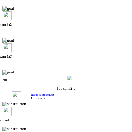
 zum
1:2
 zum
1:3
90
Tor zum
2:3
Jakob Schörmann
1. Saisontor
chsel