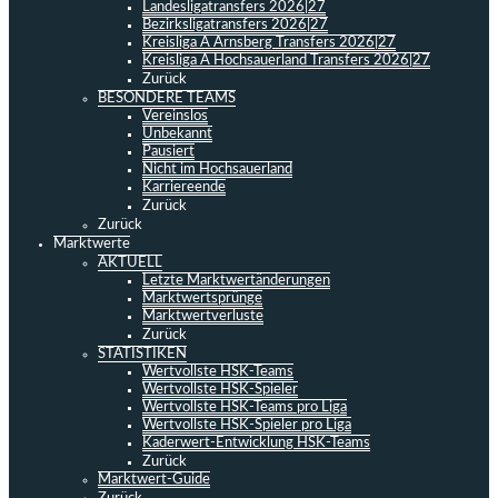
Landesligatransfers 2026|27
Bezirksligatransfers 2026|27
Kreisliga A Arnsberg Transfers 2026|27
Kreisliga A Hochsauerland Transfers 2026|27
Zurück
BESONDERE TEAMS
Vereinslos
Unbekannt
Pausiert
Nicht im Hochsauerland
Karriereende
Zurück
Zurück
Marktwerte
AKTUELL
Letzte Marktwertänderungen
Marktwertsprünge
Marktwertverluste
Zurück
STATISTIKEN
Wertvollste HSK-Teams
Wertvollste HSK-Spieler
Wertvollste HSK-Teams pro Liga
Wertvollste HSK-Spieler pro Liga
Kaderwert-Entwicklung HSK-Teams
Zurück
Marktwert-Guide