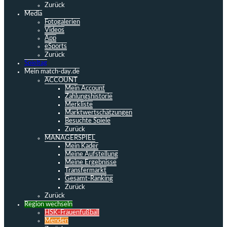
Zurück
Media
Fotogalerien
Videos
App
eSports
Zurück
Spieltag
Mein match-day.de
ACCOUNT
Mein Account
Zahlungshistorie
Merkliste
Marktwertschätzungen
Besuchte Spiele
Zurück
MANAGERSPIEL
Mein Kader
Meine Aufstellung
Meine Ergebnisse
Transfermarkt
Gesamt-Ranking
Zurück
Zurück
Region wechseln
HSK-Frauenfußball
Menden