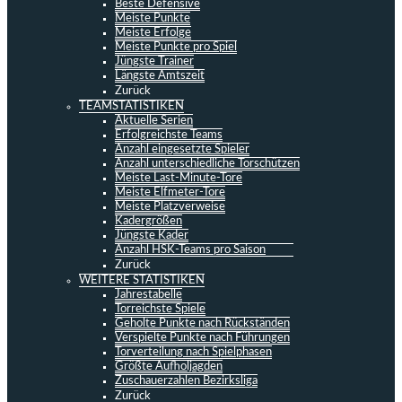
Beste Defensive
Meiste Punkte
Meiste Erfolge
Meiste Punkte pro Spiel
Jüngste Trainer
Längste Amtszeit
Zurück
TEAMSTATISTIKEN
Aktuelle Serien
Erfolgreichste Teams
Anzahl eingesetzte Spieler
Anzahl unterschiedliche Torschützen
Meiste Last-Minute-Tore
Meiste Elfmeter-Tore
Meiste Platzverweise
Kadergrößen
Jüngste Kader
Anzahl HSK-Teams pro Saison
Zurück
WEITERE STATISTIKEN
Jahrestabelle
Torreichste Spiele
Geholte Punkte nach Rückständen
Verspielte Punkte nach Führungen
Torverteilung nach Spielphasen
Größte Aufholjagden
Zuschauerzahlen Bezirksliga
Zurück