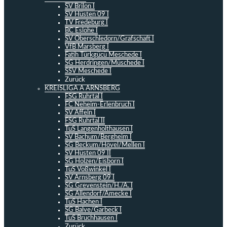
SV Brilon I
SV Hüsten 09 I
TV Fredeburg I
BC Eslohe I
SV Oberschledorn/Grafschaft I
VfB Marsberg I
Fatih Türkgücü Meschede I
SG Herdringen/Müschede I
SSV Meschede I
Zurück
KREISLIGA A ARNSBERG
FSG Ruhrtal I
FC Neheim-Erlenbruch I
SV Affeln I
FSG Ruhrtal II
TuS Langenholthausen I
SV Bachum/Bergheim I
SG Beckum/Hövel/Mellen I
SV Hüsten 09 II
SG Holzen/Eisborn I
TuS Voßwinkel I
SV Arnsberg 09 I
SG Grevenstein/H./A. I
SG Allendorf/Amecke I
TuS Hachen I
SG Balve/Garbeck I
TuS Bruchhausen I
Zurück