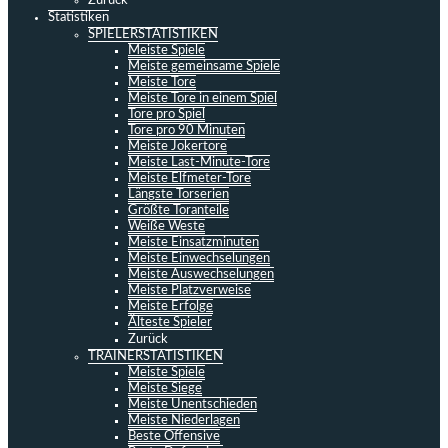
Zurück
Statistiken
SPIELERSTATISTIKEN
Meiste Spiele
Meiste gemeinsame Spiele
Meiste Tore
Meiste Tore in einem Spiel
Tore pro Spiel
Tore pro 90 Minuten
Meiste Jokertore
Meiste Last-Minute-Tore
Meiste Elfmeter-Tore
Längste Torserien
Größte Toranteile
Weiße Weste
Meiste Einsatzminuten
Meiste Einwechselungen
Meiste Auswechselungen
Meiste Platzverweise
Meiste Erfolge
Älteste Spieler
Zurück
TRAINERSTATISTIKEN
Meiste Spiele
Meiste Siege
Meiste Unentschieden
Meiste Niederlagen
Beste Offensive