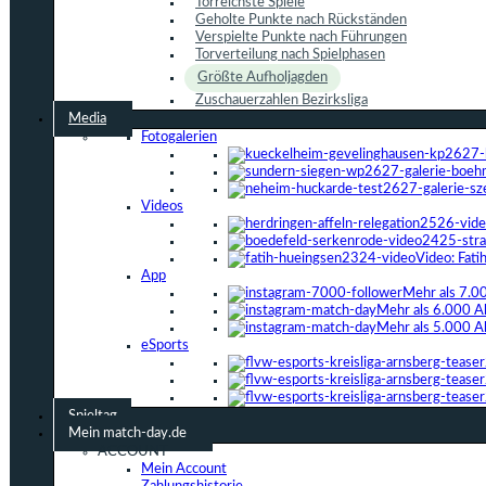
Torreichste Spiele
Geholte Punkte nach Rückständen
Verspielte Punkte nach Führungen
Torverteilung nach Spielphasen
Größte Aufholjagden
Zuschauerzahlen Bezirksliga
Media
Fotogalerien
Videos
Video: Fat
App
Mehr als 7.0
Mehr als 6.000 A
Mehr als 5.000 A
eSports
Spieltag
Mein match-day.de
ACCOUNT
Mein Account