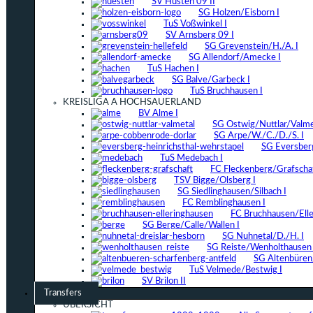
SV Hüsten 09 II
SG Holzen/Eisborn I
TuS Voßwinkel I
SV Arnsberg 09 I
SG Grevenstein/H./A. I
SG Allendorf/Amecke I
TuS Hachen I
SG Balve/Garbeck I
TuS Bruchhausen I
KREISLIGA A HOCHSAUERLAND
BV Alme I
SG Ostwig/Nuttlar/Valmet
SG Arpe/W./C./D./S. I
SG Eversber
TuS Medebach I
FC Fleckenberg/Grafschaf
TSV Bigge/Olsberg I
SG Siedlinghausen/Silbach I
FC Remblinghausen I
FC Bruchhausen/Elle
SG Berge/Calle/Wallen I
SG Nuhnetal/D./H. I
SG Reiste/Wenholthausen 
SG Altenbüren/
TuS Velmede/Bestwig I
SV Brilon II
Transfers
ÜBERSICHT