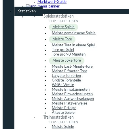
Marktwert-Guide
Statistiken
Spielerstatistiken
Meiste Spiele
Meiste gemeinsame Spiele
Meiste Tore
Meiste Tore in einem Spiel
Tore pro Spiel
Tore pro 90 Minuten
Meiste Jokertore
Meiste Last-Minute-Tore
Meiste Elfmeter-Tore
Längste Torserien
Größte Toranteile
Weiße Weste
Meiste Einsatzminuten
Meiste Einwechselungen
Meiste Auswechselungen
Meiste Platzverweise
Meiste Erfolge
Älteste Spieler
Trainerstatistiken
Meiste Spiele