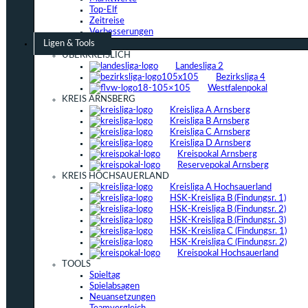
Top-Elf
Zeitreise
Verbesserungen
Ligen & Tools
ÜBERKREISLICH
Landesliga 2
Bezirksliga 4
Westfalenpokal
KREIS ARNSBERG
Kreisliga A Arnsberg
Kreisliga B Arnsberg
Kreisliga C Arnsberg
Kreisliga D Arnsberg
Kreispokal Arnsberg
Reservepokal Arnsberg
KREIS HOCHSAUERLAND
Kreisliga A Hochsauerland
HSK-Kreisliga B (Findungsr. 1)
HSK-Kreisliga B (Findungsr. 2)
HSK-Kreisliga B (Findungsr. 3)
HSK-Kreisliga C (Findungsr. 1)
HSK-Kreisliga C (Findungsr. 2)
Kreispokal Hochsauerland
TOOLS
Spieltag
Spielabsagen
Neuansetzungen