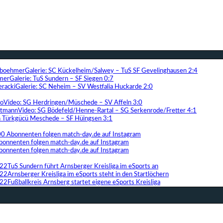
Galerie: SC Kückelheim/Salwey – TuS SF Gevelinghausen 2:4
Galerie: TuS Sundern – SF Siegen 0:7
Galerie: SC Neheim – SV Westfalia Huckarde 2:0
Video: SG Herdringen/Müschede – SV Affeln 3:0
Video: SG Bödefeld/Henne-Rartal – SG Serkenrode/Fretter 4:1
ih Türkgücü Meschede – SF Hüingsen 3:1
00 Abonnenten folgen match-day.de auf Instagram
bonnenten folgen match-day.de auf Instagram
bonnenten folgen match-day.de auf Instagram
TuS Sundern führt Arnsberger Kreisliga im eSports an
Arnsberger Kreisliga im eSports steht in den Startlöchern
Fußballkreis Arnsberg startet eigene eSports Kreisliga