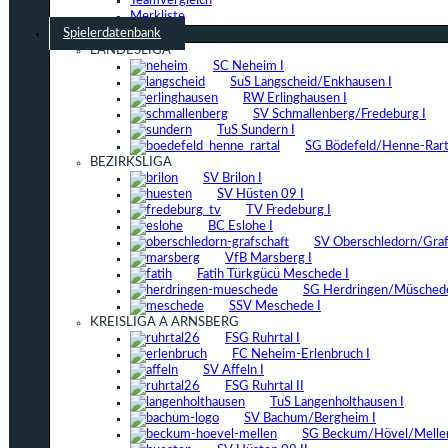
Teamvergleich
Merkliste
Spielerdatenbank
LANDESLIGA
SC Neheim I
SuS Langscheid/Enkhausen I
RW Erlinghausen I
SV Schmallenberg/Fredeburg I
TuS Sundern I
SG Bödefeld/Henne-Rarta
BEZIRKSLIGA
SV Brilon I
SV Hüsten 09 I
TV Fredeburg I
BC Eslohe I
SV Oberschledorn/Grafs
VfB Marsberg I
Fatih Türkgücü Meschede I
SG Herdringen/Müschede
SSV Meschede I
KREISLIGA A ARNSBERG
FSG Ruhrtal I
FC Neheim-Erlenbruch I
SV Affeln I
FSG Ruhrtal II
TuS Langenholthausen I
SV Bachum/Bergheim I
SG Beckum/Hövel/Mellen