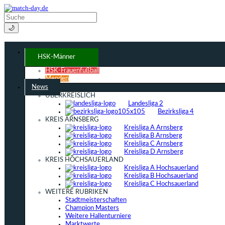
🌙
HSK-Männer
HSK-Frauenfußball
Menden
News
ÜBERKREISLICH
Landesliga 2
Bezirksliga 4
KREIS ARNSBERG
Kreisliga A Arnsberg
Kreisliga B Arnsberg
Kreisliga C Arnsberg
Kreisliga D Arnsberg
KREIS HOCHSAUERLAND
Kreisliga A Hochsauerland
Kreisliga B Hochsauerland
Kreisliga C Hochsauerland
WEITERE RUBRIKEN
Stadtmeisterschaften
Champion Masters
Weitere Hallenturniere
Marktwerte