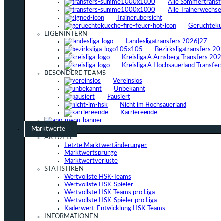
Alle Sommertrans
Alle Trainerwechs
Trainerübersicht
Gerüchtek
LIGENINTERN
Landesligatransfers 2026|27
Bezirksligatransfers 2
Kreisliga A Arnsberg Transfers 20
Kreisliga A Hochsauerland Transfe
BESONDERE TEAMS
Vereinslos
Unbekannt
Pausiert
Nicht im Hochsauerland
Karriereende
Marktwerte
AKTUELL
Letzte Marktwertänderungen
Marktwertsprünge
Marktwertverluste
STATISTIKEN
Wertvollste HSK-Teams
Wertvollste HSK-Spieler
Wertvollste HSK-Teams pro Liga
Wertvollste HSK-Spieler pro Liga
Kaderwert-Entwicklung HSK-Teams
INFORMATIONEN