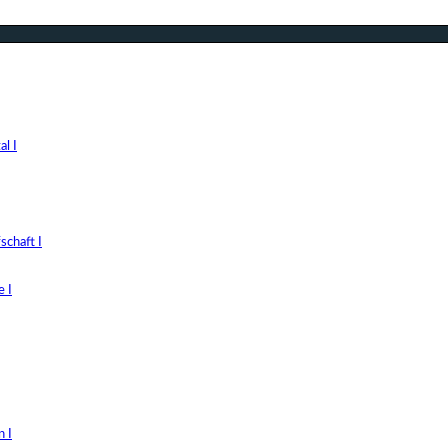
l I
chaft I
 I
 I