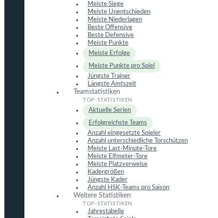
Meiste Siege
Meiste Unentschieden
Meiste Niederlagen
Beste Offensive
Beste Defensive
Meiste Punkte
Meiste Erfolge
Meiste Punkte pro Spiel
Jüngste Trainer
Längste Amtszeit
Teamstatistiken
Aktuelle Serien
Erfolgreichste Teams
Anzahl eingesetzte Spieler
Anzahl unterschiedliche Torschützen
Meiste Last-Minute-Tore
Meiste Elfmeter-Tore
Meiste Platzverweise
Kadergrößen
Jüngste Kader
Anzahl HSK-Teams pro Saison
Weitere Statistiken
Jahrestabelle