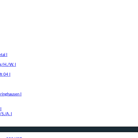
al I
g/H./W. I
t 04 I
ringhausen I
I
S./A. I