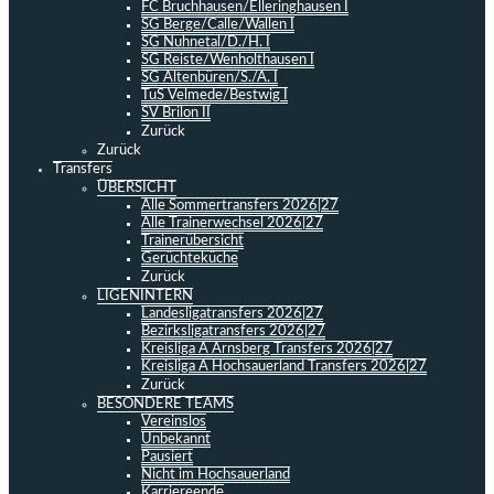
FC Bruchhausen/Elleringhausen I
SG Berge/Calle/Wallen I
SG Nuhnetal/D./H. I
SG Reiste/Wenholthausen I
SG Altenbüren/S./A. I
TuS Velmede/Bestwig I
SV Brilon II
Zurück
Zurück
Transfers
ÜBERSICHT
Alle Sommertransfers 2026|27
Alle Trainerwechsel 2026|27
Trainerübersicht
Gerüchteküche
Zurück
LIGENINTERN
Landesligatransfers 2026|27
Bezirksligatransfers 2026|27
Kreisliga A Arnsberg Transfers 2026|27
Kreisliga A Hochsauerland Transfers 2026|27
Zurück
BESONDERE TEAMS
Vereinslos
Unbekannt
Pausiert
Nicht im Hochsauerland
Karriereende