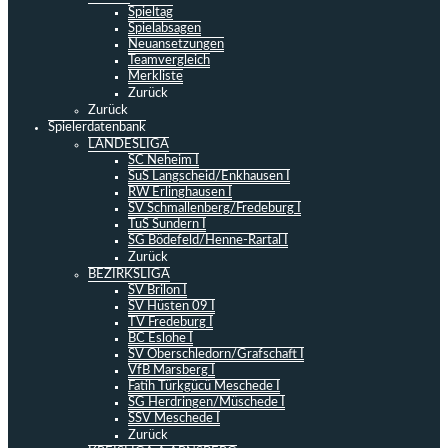
Spieltag
Spielabsagen
Neuansetzungen
Teamvergleich
Merkliste
Zurück
Zurück
Spielerdatenbank
LANDESLIGA
SC Neheim I
SuS Langscheid/Enkhausen I
RW Erlinghausen I
SV Schmallenberg/Fredeburg I
TuS Sundern I
SG Bödefeld/Henne-Rartal I
Zurück
BEZIRKSLIGA
SV Brilon I
SV Hüsten 09 I
TV Fredeburg I
BC Eslohe I
SV Oberschledorn/Grafschaft I
VfB Marsberg I
Fatih Türkgücü Meschede I
SG Herdringen/Müschede I
SSV Meschede I
Zurück