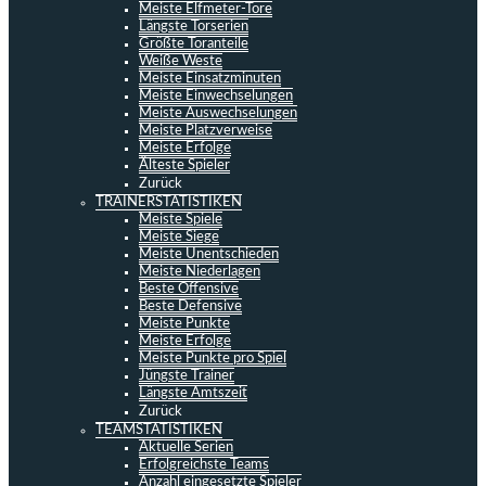
Meiste Elfmeter-Tore
Längste Torserien
Größte Toranteile
Weiße Weste
Meiste Einsatzminuten
Meiste Einwechselungen
Meiste Auswechselungen
Meiste Platzverweise
Meiste Erfolge
Älteste Spieler
Zurück
TRAINERSTATISTIKEN
Meiste Spiele
Meiste Siege
Meiste Unentschieden
Meiste Niederlagen
Beste Offensive
Beste Defensive
Meiste Punkte
Meiste Erfolge
Meiste Punkte pro Spiel
Jüngste Trainer
Längste Amtszeit
Zurück
TEAMSTATISTIKEN
Aktuelle Serien
Erfolgreichste Teams
Anzahl eingesetzte Spieler