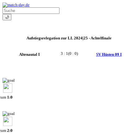
🌙
Aufstiegsrelegation zur LL 2024|25 - Achtelfinale
3 : 1
(0 : 0)
Altenautal I
SV Hüsten 09 I
 zum
1:0
 zum
2:0