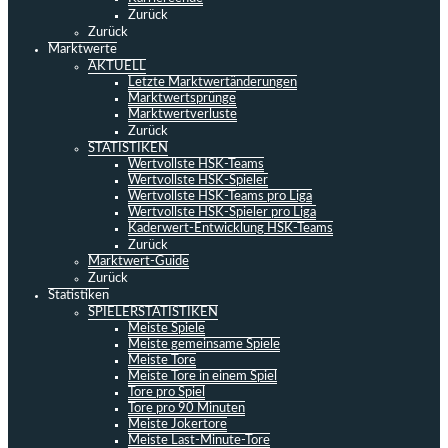
Zurück
Zurück
Marktwerte
AKTUELL
Letzte Marktwertänderungen
Marktwertsprünge
Marktwertverluste
Zurück
STATISTIKEN
Wertvollste HSK-Teams
Wertvollste HSK-Spieler
Wertvollste HSK-Teams pro Liga
Wertvollste HSK-Spieler pro Liga
Kaderwert-Entwicklung HSK-Teams
Zurück
Marktwert-Guide
Zurück
Statistiken
SPIELERSTATISTIKEN
Meiste Spiele
Meiste gemeinsame Spiele
Meiste Tore
Meiste Tore in einem Spiel
Tore pro Spiel
Tore pro 90 Minuten
Meiste Jokertore
Meiste Last-Minute-Tore