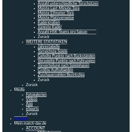
Anzahl unterschiedliche Torschützen
Meiste Last-Minute-Tore
Meiste Elfmeter-Tore
Meiste Platzverweise
Kadergrößen
Jüngste Kader
Anzahl HSK-Teams pro Saison
Zurück
WEITERE STATISTIKEN
Jahrestabelle
Torreichste Spiele
Geholte Punkte nach Rückständen
Verspielte Punkte nach Führungen
Torverteilung nach Spielphasen
Größte Aufholjagden
Zuschauerzahlen Bezirksliga
Zurück
Zurück
Media
Fotogalerien
Videos
App
eSports
Zurück
Spieltag
Mein match-day.de
ACCOUNT