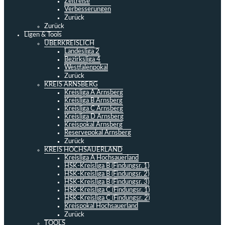
Zeitreise
Verbesserungen
Zurück
Zurück
Ligen & Tools
ÜBERKREISLICH
Landesliga 2
Bezirksliga 4
Westfalenpokal
Zurück
KREIS ARNSBERG
Kreisliga A Arnsberg
Kreisliga B Arnsberg
Kreisliga C Arnsberg
Kreisliga D Arnsberg
Kreispokal Arnsberg
Reservepokal Arnsberg
Zurück
KREIS HOCHSAUERLAND
Kreisliga A Hochsauerland
HSK-Kreisliga B (Findungsr. 1)
HSK-Kreisliga B (Findungsr. 2)
HSK-Kreisliga B (Findungsr. 3)
HSK-Kreisliga C (Findungsr. 1)
HSK-Kreisliga C (Findungsr. 2)
Kreispokal Hochsauerland
Zurück
TOOLS