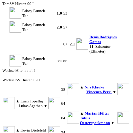
Tore
SV Hüsten 09 I
Paboy Fanneh
1:0
53
Tor
Paboy Fanneh
2:0
57
Tor
Denis Rodrigues
Gomes
67
2:1
11. Saisontor
(Elfmeter)
Paboy Fanneh
3:1
86
Tor
Wechsel
Altenautal I
Wechsel
SV Hüsten 09 I
▲
Nils Klauke
58
Vincenzo Perri
▼
▲
Luan Topallaj
64
Lukas Agethen
▼
▲
Marian Hölter
64
Julius
Oestersporkmann
▼
▲
Kevin Bielefeld
74