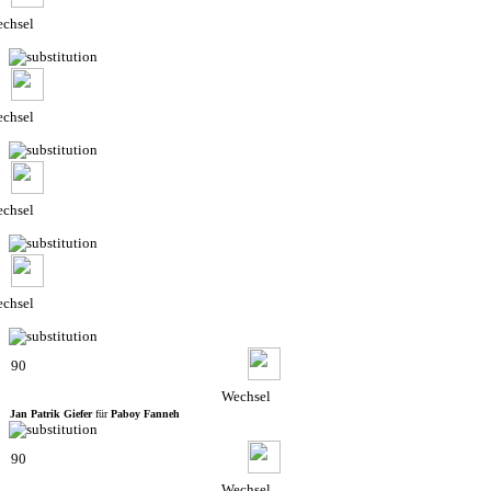
chsel
chsel
chsel
chsel
90
Wechsel
Jan Patrik Giefer
für
Paboy Fanneh
90
Wechsel