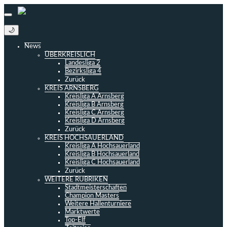
🌙
News
ÜBERKREISLICH
Landesliga 2
Bezirksliga 4
Zurück
KREIS ARNSBERG
Kreisliga A Arnsberg
Kreisliga B Arnsberg
Kreisliga C Arnsberg
Kreisliga D Arnsberg
Zurück
KREIS HOCHSAUERLAND
Kreisliga A Hochsauerland
Kreisliga B Hochsauerland
Kreisliga C Hochsauerland
Zurück
WEITERE RUBRIKEN
Stadtmeisterschaften
Champion Masters
Weitere Hallenturniere
Marktwerte
Top-Elf