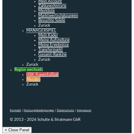
Mein Account
Zahlungshistorie
Merkliste
Marktwertschätzungen
Besuchte Spiele
Zurück
MANAGERSPIEL
Mein Kader
Meine Aufstellung
Meine Ergebnisse
Transfermarkt
Gesamt-Ranking
Zurück
Zurück
Region wechseln
HSK-Frauenfußball
Menden
Zurück
Kontakt
|
Nutzungsbedingungen
|
Datenschutz
|
Impressum
© 2013 - 2026 Schulte & Stratmann GbR
× Close Panel