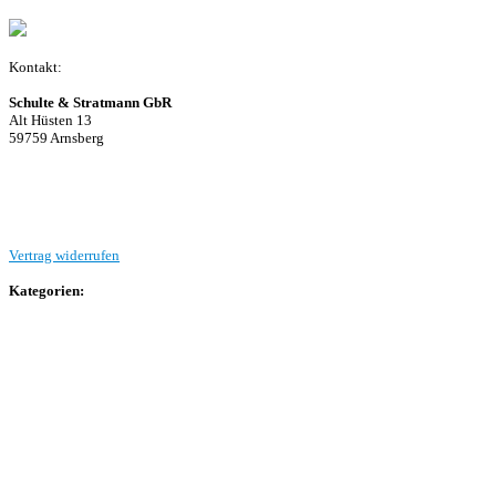
Kontakt:
Schulte & Stratmann GbR
Alt Hüsten 13
59759 Arnsberg
Beitrag einreichen
Vertrag widerrufen
Kategorien:
Allgemein
Landesliga 2
Bezirksliga 4
Kreisliga A Arnsberg
Kreisliga A Hochsauerland
Kreisliga B Arnsberg
Kreisliga B Hochsauerland
Kreisliga C Arnsberg