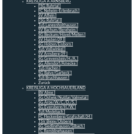
KREISLIGA A ARNSBERG
FSG Ruhrtal I
FC Neheim-Erlenbruch I
SV Affeln I
FSG Ruhrtal II
TuS Langenholthausen I
SV Bachum/Bergheim I
SG Beckum/Hövel/Mellen I
SV Hüsten 09 II
SG Holzen/Eisborn I
TuS Voßwinkel I
SV Arnsberg 09 I
SG Grevenstein/H./A. I
SG Allendorf/Amecke I
TuS Hachen I
SG Balve/Garbeck I
TuS Bruchhausen I
Zurück
KREISLIGA A HOCHSAUERLAND
BV Alme I
SG Ostwig/Nuttlar/Valmetal I
SG Arpe/W./C./D./S. I
SG Eversberg/H./W. I
TuS Medebach I
FC Fleckenberg/Grafschaft 04 I
TSV Bigge/Olsberg I
SG Siedlinghausen/Silbach I
FC Remblinghausen I