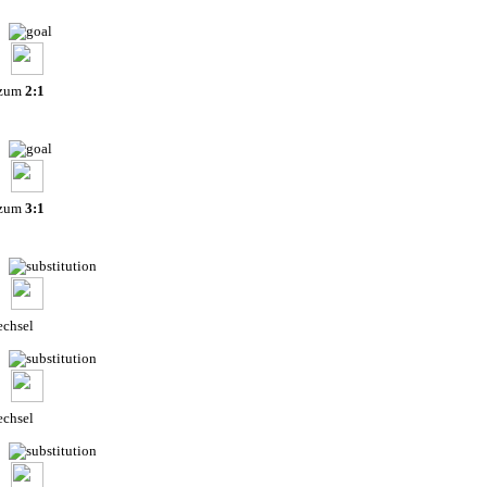
 zum
2:1
 zum
3:1
chsel
chsel