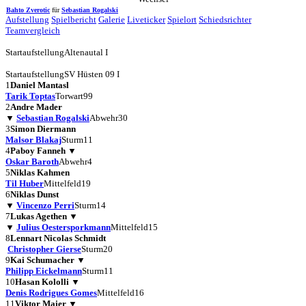
Bahto Zverotic
für
Sebastian Rogalski
Aufstellung
Spielbericht
Galerie
Liveticker
Spielort
Schiedsrichter
Teamvergleich
Startaufstellung
Altenautal I
Startaufstellung
SV Hüsten 09 I
1
Daniel Mantasl
Tarik Toptas
Torwart
99
2
Andre Mader
▼
Sebastian Rogalski
Abwehr
30
3
Simon Diermann
Malsor Blakaj
Sturm
11
4
Paboy Fanneh
▼
Oskar Baroth
Abwehr
4
5
Niklas Kahmen
Til Huber
Mittelfeld
19
6
Niklas Dunst
▼
Vincenzo Perri
Sturm
14
7
Lukas Agethen
▼
▼
Julius Oestersporkmann
Mittelfeld
15
8
Lennart Nicolas Schmidt
Christopher Gierse
Sturm
20
9
Kai Schumacher
▼
Philipp Eickelmann
Sturm
11
10
Hasan Kololli
▼
Denis Rodrigues Gomes
Mittelfeld
16
11
Viktor Maier
▼