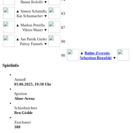
Hasan Kololli
▼
▲
Simon Schmidts
83
Kai Schumacher
▼
▲
Marlon Petrillo
87
Viktor Maier
▼
▲
Jan Patrik Giefer
90
Paboy Fanneh
▼
▲
Bahto Zverotic
90
Sebastian Rogalski
▼
Spielinfo
Anstoß
05.06.2025, 19:30 Uhr
Spielort
Alme-Arena
Schiedsrichter
Ben Gödde
Zuschauer
388