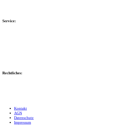
HSK-Kreisliga C West
HSK-Kreisliga C Ost
Kreisliga D Arnsberg
Service:
Spieltag
Spielerdatenbank
Transfers
Marktwerte
Statistiken
Gerüchte
Managerspiel
Rechtliches:
Kontakt
Nutzungsbedingungen
Datenschutz
Impressum
Kontakt
AGN
Datenschutz
Impressum
© 2013 - 2026 match-day.de | Die aktuellsten News des Sauerlandfußballs